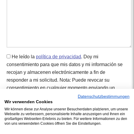
He leído la
política de privacidad
. Doy mi
consentimiento para que mis datos y mi información se
recojan y almacenen electrónicamente a fin de
responder a mi solicitud. Nota: Puede revocar su
consentimiento en cualquier momento enviando un
correo electrónico a info@schwarzer-logistics.com.
Datenschutzbestimmungen
Wir verwenden Cookies
Wir können diese zur Analyse unserer Besucherdaten platzieren, um unsere
* Campo obligatorio
Webseite zu verbessern, personalisierte Inhalte anzuzeigen und Ihnen ein
großartiges Webseiten-Erlebnis zu bieten. Für weitere Informationen zu den
von uns verwendeten Cookies öffnen Sie die Einstellungen.
Enviar