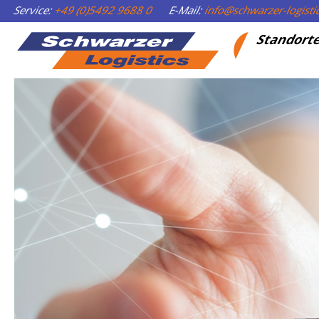
Service:
+49 (0)5492 9688 0
E-Mail:
info@schwarzer-logist
Standort