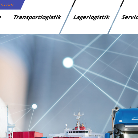
ics.com
e
Transportlogistik
Lagerlogistik
Servi