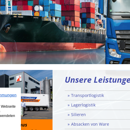
Unsere Leistung
Transportlogistik
immungen
Lagerlogistik
e Webseite
s
Silieren
erwendeten
Absacken von Ware
pedition aus