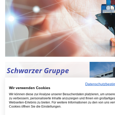
Schwarzer Gruppe
Als
Logistikgruppe
ist es unser
Datenschutzbest
oberstes Ziel, den täglichen
Wir verwenden Cookies
globalen
Anforderungen
unserer Kunden
Wir können diese zur Analyse unserer Besucherdaten platzieren, um unser
zu verbessern, personalisierte Inhalte anzuzeigen und Ihnen ein großartige
gerecht zu werden. Unser
Webseiten-Erlebnis zu bieten. Für weitere Informationen zu den von uns v
Geschäftsfeld und
Serviceangebot
wird
Cookies öffnen Sie die Einstellungen.
Schmelzer S
kontinuierlich erweitert und den