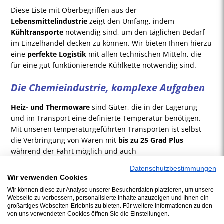
Diese Liste mit Oberbegriffen aus der
Lebensmittelindustrie
zeigt den Umfang, indem
Kühltransporte
notwendig sind, um den täglichen Bedarf
im Einzelhandel decken zu können. Wir bieten Ihnen hierzu
eine
perfekte Logistik
mit allen technischen Mitteln, die
für eine gut funktionierende Kühlkette notwendig sind.
Die Chemieindustrie, komplexe Aufgaben
Heiz- und Thermoware
sind Güter, die in der Lagerung
und im Transport eine definierte Temperatur benötigen.
Mit unseren temperaturgeführten Transporten ist selbst
die Verbringung von Waren mit
bis zu 25 Grad Plus
während der Fahrt möglich und auch
temperaturabhängige Gefahrgüter
gehören in unser
Datenschutzbestimmungen
Repertoire.
Wir verwenden Cookies
Wir können diese zur Analyse unserer Besucherdaten platzieren, um unsere
Unser Leistungskatalog beinhaltet einen umfassenden
Webseite zu verbessern, personalisierte Inhalte anzuzeigen und Ihnen ein
Service für Sie und Ihre
Kühl- oder Thermoprodukte
,
großartiges Webseiten-Erlebnis zu bieten. Für weitere Informationen zu den
wobei unsere Erfahrung und unser modernes technisches
von uns verwendeten Cookies öffnen Sie die Einstellungen.