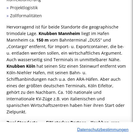
Projektlogistik
Zollformalitäten
Hervorragend ist für beide Standorte die geographische
trimodale Lage.
Knubben Mannheim
liegt im Hafen
Mannheim ca.
150 m
vom Bahnterminal „DUSS“ und
„Contargo“ entfernt, für Import- u. Exportcontainer, die be-
u. entladen werden sollen, ein wirtschaftliches Argument.
Auch wasserseitig sind Terminals in unmittelbarer Nähe.
Knubben Köln
hat seinen Sitz einen Steinwurf entfernt vom
Köln-Niehler Hafen, mit seinen Bahn- u.
Schiffsanbindungen nach u.a. den ARA-Häfen. Aber auch
eines der größten deutschen Terminals, Köln Eifeltor,
gehört zu den Nachbarn. Ca. 100 nationale und
internationale KV-Züge z.B. von italienischen und
spanischen Wirtschaftszentren haben hier ihren Start oder
Zielpunkt.
Zwei Standorte ……EIN starker Partner….Knubben, wer
denn sonst!!!
Datenschutzbestimmungen