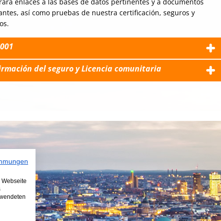
rará enlaces a las bases de datos pertinentes y a documentos
ntes, así como pruebas de nuestra certificación, seguros y
os.
9001
irmación del seguro y Licencia comunitaria
immungen
e Webseite
s
erwendeten