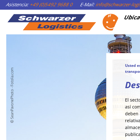
Asistencia:
+49 (0)5492 9688 0
E-Mail:
info@schwarzer-logi
Ubica
Usted e
transpo
Des
El sect
así co
deben a
relativ
almace
public