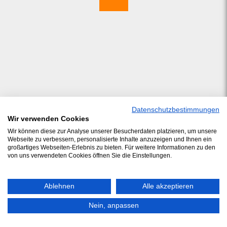
Datenschutzbestimmungen
Wir verwenden Cookies
Wir können diese zur Analyse unserer Besucherdaten platzieren, um unsere
Webseite zu verbessern, personalisierte Inhalte anzuzeigen und Ihnen ein
großartiges Webseiten-Erlebnis zu bieten. Für weitere Informationen zu den
von uns verwendeten Cookies öffnen Sie die Einstellungen.
Ablehnen
Alle akzeptieren
© 2026 J.Schwarzer GmbH & Co. Service KG
/ Téléphone: +49 (0)5492 9688 0 /
Nein, anpassen
Mentions légales
/
Protection des données
/
Contact
/
ADSp
/
Compliance
/
Plan du
site