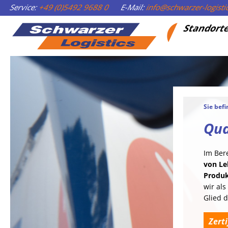
Service:
+49 (0)5492 9688 0
E-Mail:
info@schwarzer-logist
Standort
Sie befi
Qua
Im Ber
von Le
Produk
wir al
Glied d
Zert