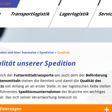
ics.com
e
Transportlogistik
Lagerlogistik
Servi
nden sich hier:
Startseite
»
Spedition
»
Qualität
lität unserer Spedition
eich der
Futtermitteltransporte
wie auch dem der
Beförderung
bensmitteln
stehen die Reinheit und damit die
Qualität des
ts
von Anfang an an erster Stelle. In der logistischen Kette stellen
s führendes
Speditionsunternehmen
der Branche ein wichtiges
ar, das sich seiner Verantwortung bewusst ist.
ifizierungen