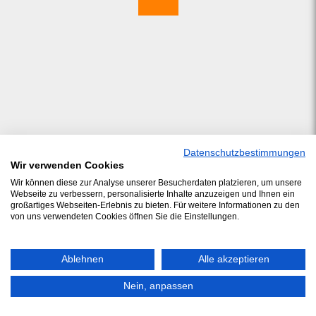
Datenschutzbestimmungen
Wir verwenden Cookies
Wir können diese zur Analyse unserer Besucherdaten platzieren, um unsere
Webseite zu verbessern, personalisierte Inhalte anzuzeigen und Ihnen ein
großartiges Webseiten-Erlebnis zu bieten. Für weitere Informationen zu den
von uns verwendeten Cookies öffnen Sie die Einstellungen.
Ablehnen
Alle akzeptieren
Nein, anpassen
© 2026 J.Schwarzer GmbH & Co. Service KG
/ Telefon: +49 (0)5492 9688 0 /
Impress
/
Datenschutz
/
Kontakt
/
ADSp
/
Compliance
/
Seitenübersicht