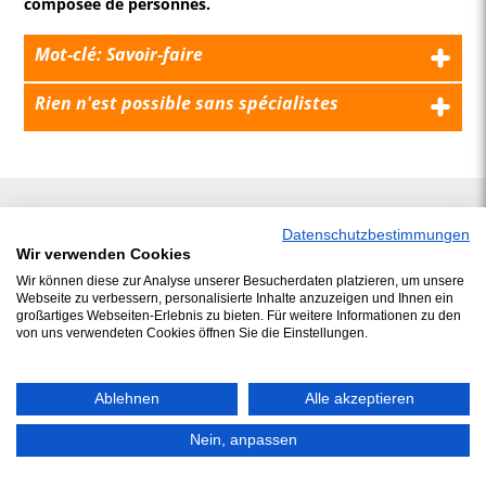
composée de personnes.
Mot-clé: Savoir-faire
Rien n'est possible sans spécialistes
Datenschutzbestimmungen
Wir verwenden Cookies
Wir können diese zur Analyse unserer Besucherdaten platzieren, um unsere
Webseite zu verbessern, personalisierte Inhalte anzuzeigen und Ihnen ein
großartiges Webseiten-Erlebnis zu bieten. Für weitere Informationen zu den
von uns verwendeten Cookies öffnen Sie die Einstellungen.
Ablehnen
Alle akzeptieren
© 2026 J.Schwarzer GmbH & Co. Service KG
/ Téléphone: +49 (0)5492 9688 0 /
Nein, anpassen
Mentions légales
/
Protection des données
/
Contact
/
ADSp
/
Compliance
/
Plan du
site