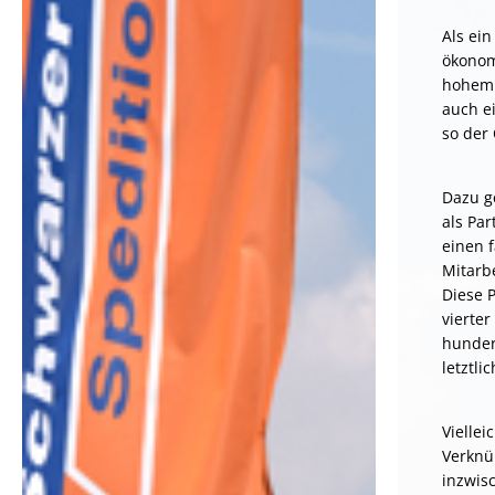
Als ei
ökonom
hohem 
auch ei
so der
Dazu g
als Pa
einen 
Mitarb
Diese P
vierte
hunder
letztl
Vielle
Verknü
inzwis