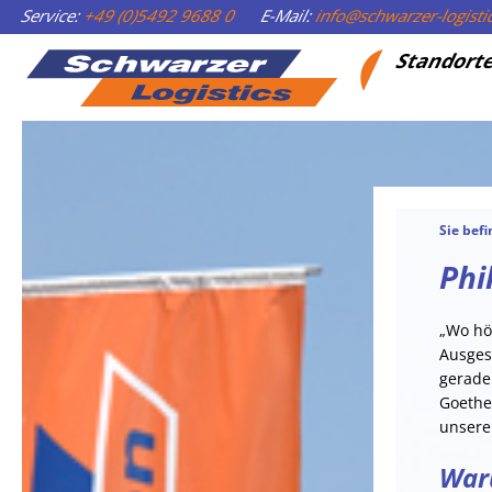
Service:
+49 (0)5492 9688 0
E-Mail:
info@schwarzer-logist
Standort
Sie befi
Phi
„Wo hö
Ausges
gerade
Goethes
unsere
Waru