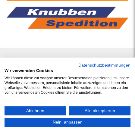
Datenschutzbestimmungen
Wir verwenden Cookies
Wir können diese zur Analyse unserer Besucherdaten platzieren, um unsere
Webseite zu verbessern, personalisierte Inhalte anzuzeigen und Ihnen ein
großartiges Webseiten-Erlebnis zu bieten. Für weitere Informationen zu den
von uns verwendeten Cookies öffnen Sie die Einstellungen.
Ablehnen
Alle akzeptieren
Nein, anpassen
© 2026 J.Schwarzer GmbH & Co. Service KG
/ Telefon: +49 (0)5492 9688 0 /
Impress
/
Datenschutz
/
Kontakt
/
ADSp
/
Compliance
/
Seitenübersicht