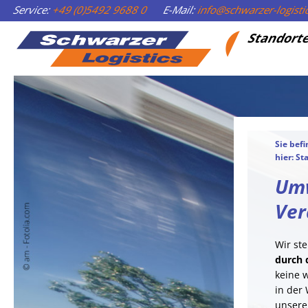
Service:
+49 (0)5492 9688 0
E-Mail:
info@schwarzer-logist
Standort
Sie befi
hier:
Sta
Umw
Ver
Wir ste
durch 
keine 
in der
unser