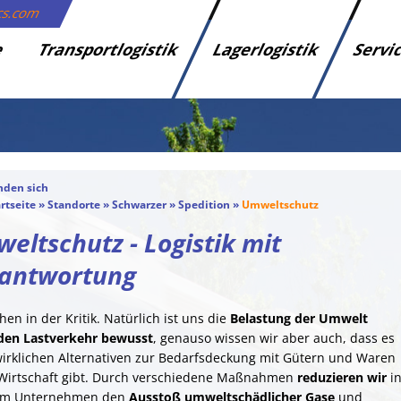
ics.com
e
Transportlogistik
Lagerlogistik
Servi
nden sich
rtseite
»
Standorte
»
Schwarzer
»
Spedition
»
Umweltschutz
eltschutz - Logistik mit
antwortung
hen in der Kritik. Natürlich ist uns die
Belastung der Umwelt
den Lastverkehr bewusst
, genauso wissen wir aber auch, dass es
wirklichen Alternativen zur Bedarfsdeckung mit Gütern und Waren
 Wirtschaft gibt. Durch verschiedene Maßnahmen
reduzieren wir
i
em Unternehmen den
Ausstoß umweltschädlicher Gase
und