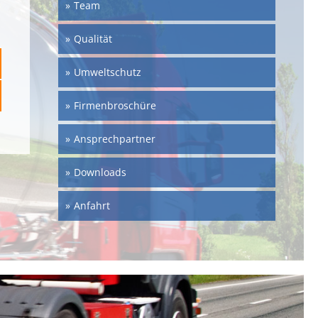
Team
Qualität
Umweltschutz
Firmenbroschüre
Ansprechpartner
Downloads
Anfahrt