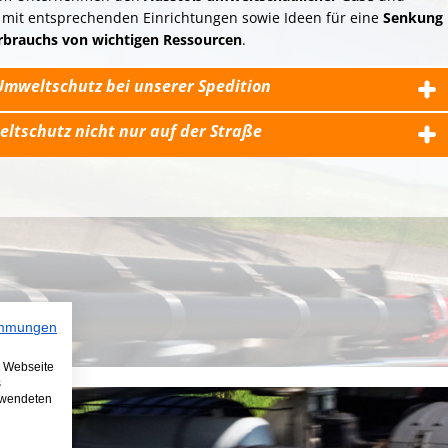
 mit entsprechenden Einrichtungen sowie Ideen für eine
Senkung
rbrauchs von wichtigen Ressourcen
.
Umweltschutz bei unserer Spedition
ltschutz nicht nur auf der Straße
immungen
e Webseite
s
erwendeten