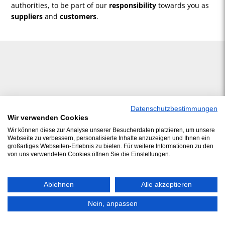
authorities, to be part of our
responsibility
towards you as
suppliers
and
customers
.
Datenschutzbestimmungen
Wir verwenden Cookies
Wir können diese zur Analyse unserer Besucherdaten platzieren, um unsere
Webseite zu verbessern, personalisierte Inhalte anzuzeigen und Ihnen ein
großartiges Webseiten-Erlebnis zu bieten. Für weitere Informationen zu den
von uns verwendeten Cookies öffnen Sie die Einstellungen.
Ablehnen
Alle akzeptieren
Nein, anpassen
© 2026 J.Schwarzer GmbH & Co. Service KG
/ Phone: +49 (0)5492 9688 0 /
Imprint
/
Privacy
/
Contact
/
ADSp
/
Compliance
/
Sitemap