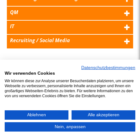
QM
IT
Recruiting / Social Media
Datenschutzbestimmungen
Wir verwenden Cookies
Wir können diese zur Analyse unserer Besucherdaten platzieren, um unsere
Webseite zu verbessern, personalisierte Inhalte anzuzeigen und Ihnen ein
großartiges Webseiten-Erlebnis zu bieten. Für weitere Informationen zu den
von uns verwendeten Cookies öffnen Sie die Einstellungen.
Ablehnen
Alle akzeptieren
Nein, anpassen
© 2026 J.Schwarzer GmbH & Co. Service KG
/ Phone: +49 (0)5492 9688 0 /
Imprint
/
Privacy
/
Contact
/
ADSp
/
Compliance
/
Sitemap