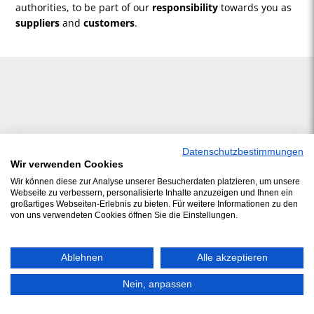
authorities, to be part of our
responsibility
towards you as
suppliers
and
customers
.
Datenschutzbestimmungen
Wir verwenden Cookies
Wir können diese zur Analyse unserer Besucherdaten platzieren, um unsere
Webseite zu verbessern, personalisierte Inhalte anzuzeigen und Ihnen ein
großartiges Webseiten-Erlebnis zu bieten. Für weitere Informationen zu den
von uns verwendeten Cookies öffnen Sie die Einstellungen.
Ablehnen
Alle akzeptieren
Nein, anpassen
© 2026 J.Schwarzer GmbH & Co. Service KG
/ Phone: +49 (0)5492 9688 0 /
Imprint
/
Privacy
/
Contact
/
ADSp
/
Compliance
/
Sitemap